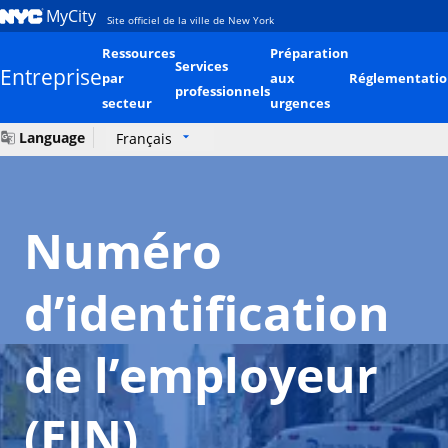
MyCity
Site officiel de la ville de New York
Ressources
Préparation
Services
Entreprise
par
aux
Réglementatio
professionnels
secteur
urgences
Language
Français
Numéro
d’identification
de l’employeur
(EIN)