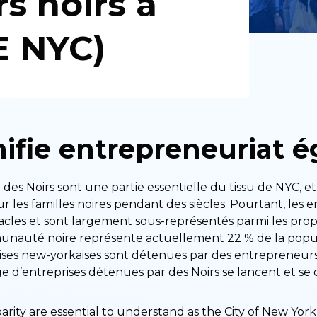
s noirs à
E NYC)
ifie entrepreneuriat é
des Noirs sont une partie essentielle du tissu de NYC, e
r les familles noires pendant des siècles. Pourtant, les 
cles et sont largement sous-représentés parmi les propr
nauté noire représente actuellement 22 % de la populat
ses new-yorkaises sont détenues par des entrepreneurs 
 d’entreprises détenues par des Noirs se lancent et se
sparity are essential to understand as the City of New Yor