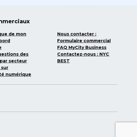
mmerciaux
ique de mon
Nous contacter :
 bord
Formulaire commercial
e
FAQ MyCity Business
uestions des
Contactez-nous : NYC
par secteur
BEST
 sur
lité numérique