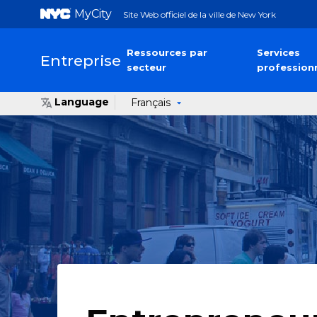
MyCity
Site Web officiel de la ville de New York
Ressources par
Services
Entreprise
secteur
profession
Language
Français