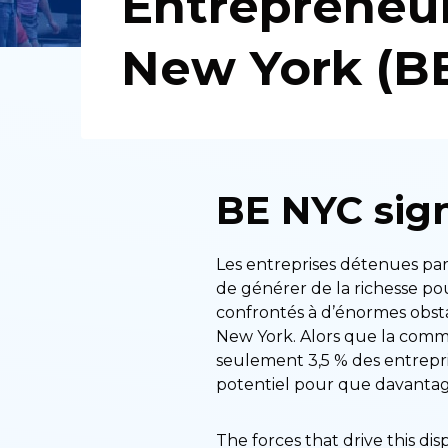
Entrepreneur
New York (B
BE NYC sign
Les entreprises détenues par 
de générer de la richesse pou
confrontés à d’énormes obsta
New York. Alors que la commu
seulement 3,5 % des entrepri
potentiel pour que davantage
The forces that drive this di