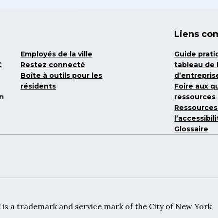
Liens co
Employés de la ville
Guide prat
C
Restez connecté
tableau de
Boîte à outils pour les
d’entrepris
résidents
Foire aux q
on
ressources 
Ressources
l’accessibi
Glossaire
 is a trademark and service mark of the City of New York