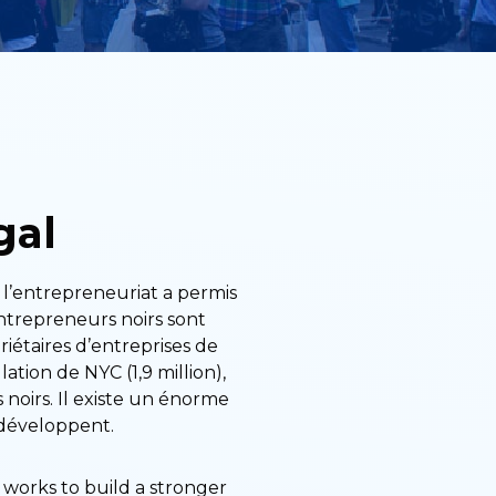
gal
t l’entrepreneuriat a permis
entrepreneurs noirs sont
iétaires d’entreprises de
ion de NYC (1,9 million),
noirs. Il existe un énorme
 développent.
k works to build a stronger