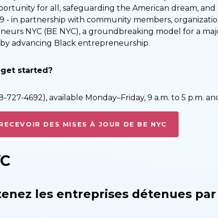
pportunity for all, safeguarding the American dream, and 
 - in partnership with community members, organization
eurs NYC (BE NYC), a groundbreaking model for a major
y by advancing Black entrepreneurship.
 get started?
727-4692), available Monday–Friday, 9 a.m. to 5 p.m. and
RECEVOIR DES MISES À JOUR DE BE NYC
YC
enez les entreprises détenues par