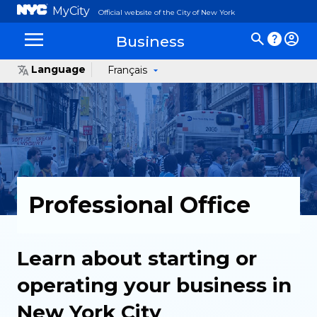
MyCity
Official website of the City of New York
Business
Language
Français
Professional Office
Learn about starting or
operating your business in
New York City