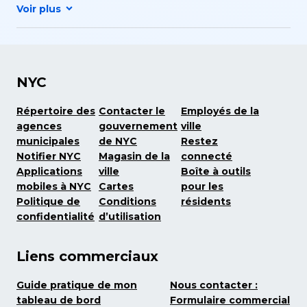
NYC
Répertoire des
Contacter le
Employés de la
agences
gouvernement
ville
municipales
de NYC
Restez
Notifier NYC
Magasin de la
connecté
Applications
ville
Boîte à outils
mobiles à NYC
Cartes
pour les
Politique de
Conditions
résidents
confidentialité
d’utilisation
Liens commerciaux
Guide pratique de mon
Nous contacter :
tableau de bord
Formulaire commercial