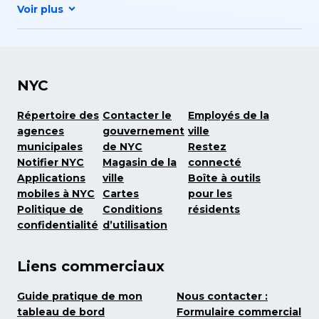
NYC
Répertoire des
Contacter le
Employés de la
agences
gouvernement
ville
municipales
de NYC
Restez
Notifier NYC
Magasin de la
connecté
Applications
ville
Boîte à outils
mobiles à NYC
Cartes
pour les
Politique de
Conditions
résidents
confidentialité
d’utilisation
Liens commerciaux
Guide pratique de mon
Nous contacter :
tableau de bord
Formulaire commercial