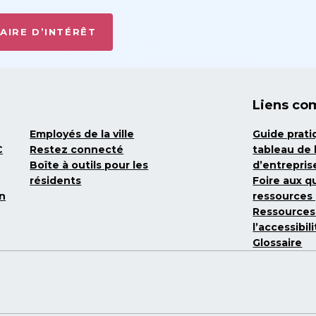
AIRE D’INTÉRÊT
Liens co
Employés de la ville
Guide prat
C
Restez connecté
tableau de
Boîte à outils pour les
d’entrepris
résidents
Foire aux q
on
ressources 
Ressources
l’accessibi
Glossaire