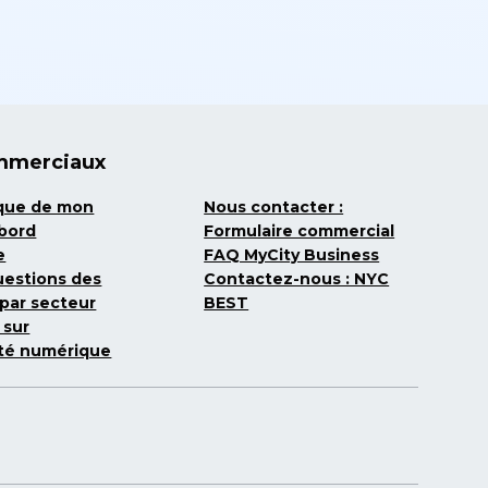
mmerciaux
ique de mon
Nous contacter :
 bord
Formulaire commercial
e
FAQ MyCity Business
uestions des
Contactez-nous : NYC
par secteur
BEST
 sur
lité numérique