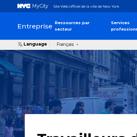
MyCity
Site Web officiel de la ville de New York
Ressources par
Services
Entreprise
secteur
profession
Language
Français