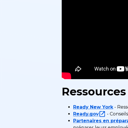
Ressources
Ready New York
- Ress
Ready.gov
- Conseil
Partenaires en prépar
préparer leurs employés,