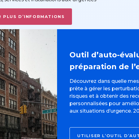
 PLUS D’INFORMATIONS
Outil d’auto-éval
préparation de l’
Découvrez dans quelle mesu
prête à gérer les perturbat
risques et à obtenir des 
personnalisées pour amélio
aux situations d’urgence. 2
UTILISER L’OUTIL D’A